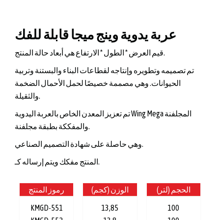
عربة يدوية وينج ميجا قابلة للفك
قيم العرض * الطول * الارتفاع هي أبعاد حالة المنتج.
تم تصميمه وتطويره وإنتاجه لقطاعات البناء والبستنة وتربية
الحيوانات. وهي مصممة خصيصًا لحمل الأحمال الضخمة
والثقيلة.
تم تعزيز المعدن الخاص بالعربة اليدوية Wing Mega المجلفنة
والمفككة بطبقة مجلفنة.
وهي حاصلة على شهادة التصميم الصناعي.
المنتج مفكك ويتم إرساله كـ.
الحجم (لتر)
الوزن (كجم)
رموز المنتج
KMGD-551
13,85
100