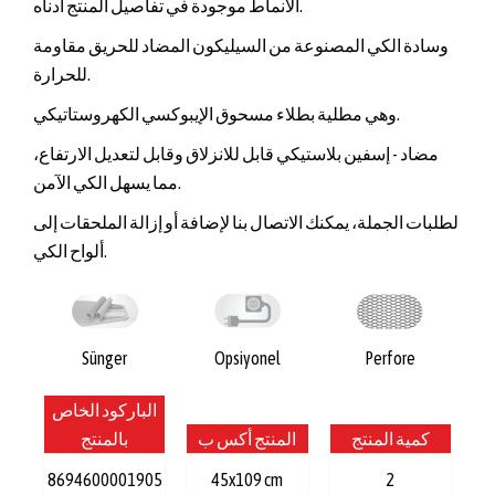
الأنماط موجودة في تفاصيل المنتج أدناه.
وسادة الكي المصنوعة من السيليكون المضاد للحريق مقاومة
للحرارة.
وهي مطلية بطلاء مسحوق الإيبوكسي الكهروستاتيكي.
مضاد - إسفين بلاستيكي قابل للانزلاق وقابل لتعديل الارتفاع،
مما يسهل الكي الآمن.
لطلبات الجملة، يمكنك الاتصال بنا لإضافة أو إزالة الملحقات إلى
ألواح الكي.
Sünger
Opsiyonel
Perfore
الباركود الخاص
كمية المنتج
المنتج أكس ب
بالمنتج
8694600001905
45x109 cm
2