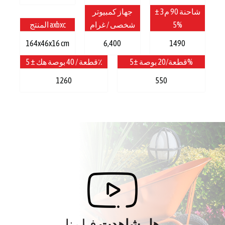
شاحنة 90 م3 ±
جهاز كمبيوتر
5%
شخصى / غرام
المنتج axbxc
164x46x16 cm
6,400
1490
قطعة/20 بوصة ±5%
قطعة / 40 بوصة هك ± 5٪
1260
550
هل شاهدت
فيلمنا