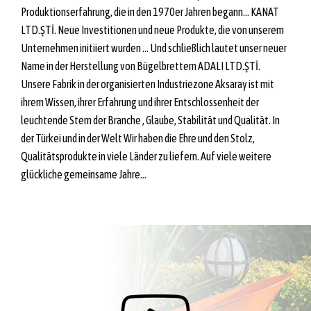
Produktionserfahrung, die in den 1970er Jahren begann… KANAT
LTD.ŞTİ. Neue Investitionen und neue Produkte, die von unserem
Unternehmen initiiert wurden ... Und schließlich lautet unser neuer
Name in der Herstellung von Bügelbrettern ADALI LTD.ŞTİ.
Unsere Fabrik in der organisierten Industriezone Aksaray ist mit
ihrem Wissen, ihrer Erfahrung und ihrer Entschlossenheit der
leuchtende Stern der Branche , Glaube, Stabilität und Qualität. In
der Türkei und in der Welt Wir haben die Ehre und den Stolz,
Qualitätsprodukte in viele Länder zu liefern. Auf viele weitere
glückliche gemeinsame Jahre...