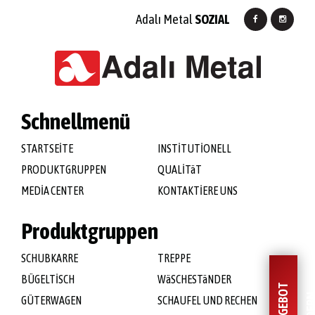
Adalı Metal
SOZIAL
Schnellmenü
STARTSEİTE
INSTİTUTİONELL
PRODUKTGRUPPEN
QUALİTäT
MEDİA CENTER
KONTAKTİERE UNS
Produktgruppen
SCHUBKARRE
TREPPE
BÜGELTİSCH
WäSCHESTäNDER
GÜTERWAGEN
SCHAUFEL UND RECHEN