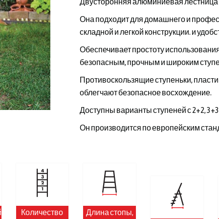
Двусторонняя алюминиевая лестница Wi
Она подходит для домашнего и профе
складной и легкой конструкции. и удоб
Обеспечивает простоту использования
безопасным, прочным и широким ступ
Противоскользящие ступеньки, пласти
облегчают безопасное восхождение.
Доступны варианты ступеней с 2+2, 3+3, 4
Он производится по европейским станд
й
Количество
Длина стопы,