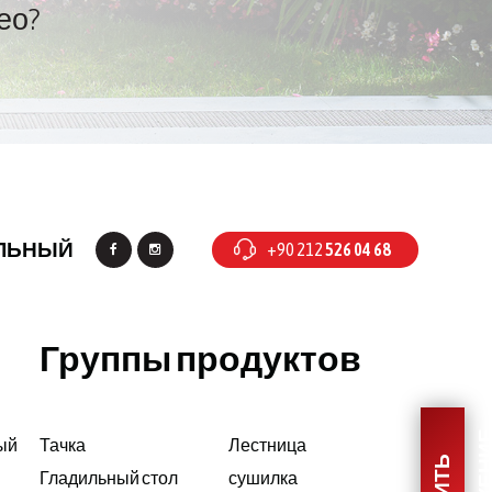
ео?
ЛЬНЫЙ
+90 212
526 04 68
Группы продуктов
ый
Тачка
Лестница
Гладильный стол
сушилка