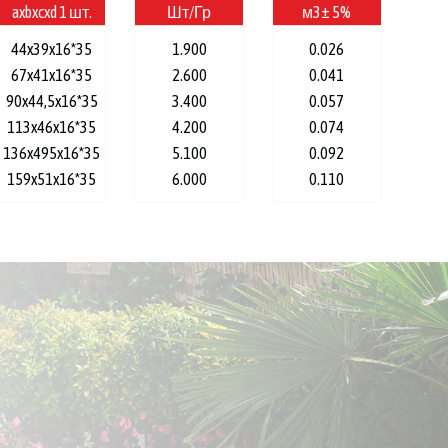
axbxcxd 1 шт.
Шт/Гр
м3± 5%
44x39x16*35
1.900
0.026
67x41x16*35
2.600
0.041
90x44,5x16*35
3.400
0.057
113x46x16*35
4.200
0.074
136x495x16*35
5.100
0.092
159x51x16*35
6.000
0.110