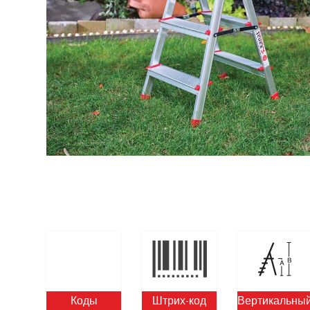
Коды
Штрих-код
Вертикальны