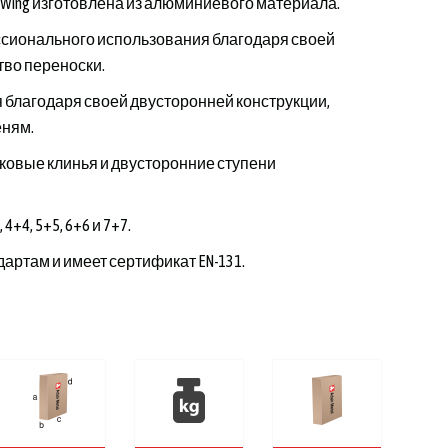
ng изготовлена ​​из алюминиевого материала.
ссионального использования благодаря своей
ство переноски.
 благодаря своей двусторонней конструкции,
еням.
ковые клинья и двусторонние ступени
+4, 5+5, 6+6 и 7+7.
артам и имеет сертификат EN-131.