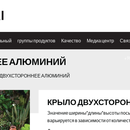
льный
группы продуктов
Качество
Медиа центр
Связ
+9
ЕЕ АЛЮМИНИЙ
 ДВУХСТОРОННЕЕ АЛЮМИНИЙ
КРЫЛО ДВУХСТОРО
Значение ширины*длины*высоты посылк
варьируется в зависимости от количес