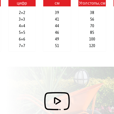
цифр
см
Угол стопы, см
2+2
39
38
3+3
41
56
4+4
44
70
5+5
46
85
6+6
49
100
7+7
51
120