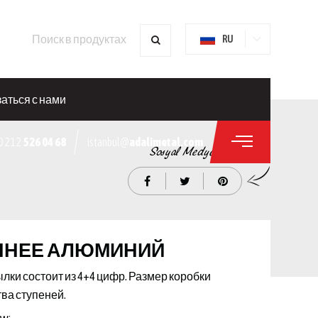
RU
аться с нами
0 212
526 04 68
istanbul@
adalimetal.com
ННЕЕ АЛЮМИНИЙ
и состоит из 4+4 цифр. Размер коробки
тва ступеней.