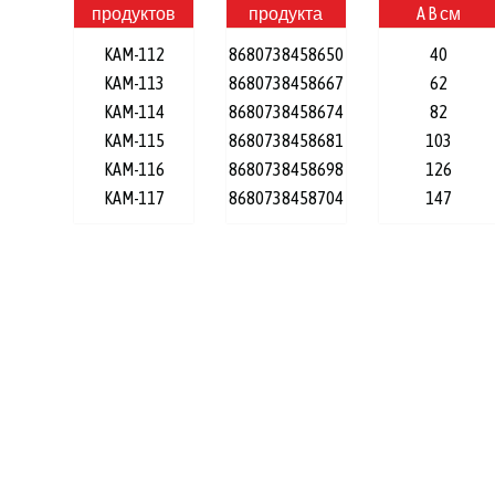
продуктов
продукта
A B см
KAM-112
8680738458650
40
KAM-113
8680738458667
62
KAM-114
8680738458674
82
KAM-115
8680738458681
103
KAM-116
8680738458698
126
KAM-117
8680738458704
147