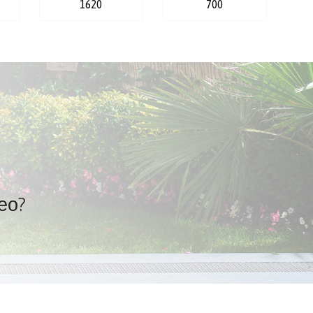
1620
700
ео?