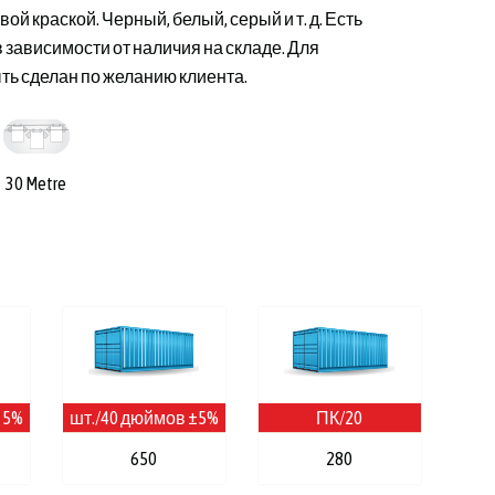
 краской. Черный, белый, серый и т. д. Есть
 зависимости от наличия на складе. Для
ть сделан по желанию клиента.
30 Metre
 5%
шт./40 дюймов ±5%
ПК/20
650
280