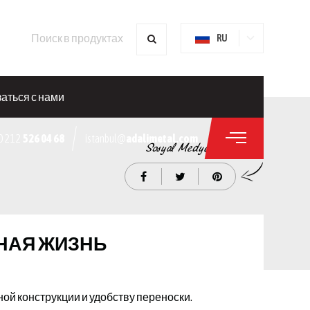
RU
аться с нами
0 212
526 04 68
istanbul@
adalimetal.com
НАЯ ЖИЗНЬ
ной конструкции и удобству переноски.