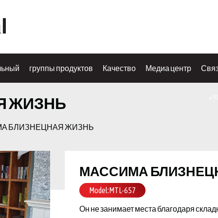
льный
группы продуктов
Качество
Медиа центр
Связ
+9
Я ЖИЗНЬ
А БЛИЗНЕЦНАЯ ЖИЗНЬ
МАССИМА БЛИЗНЕЦ
Model:MTL-657
Он не занимает места благодаря склад