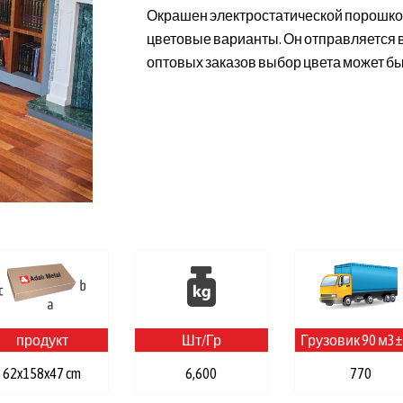
Окрашен электростатической порошковой
цветовые варианты. Он отправляется в
оптовых заказов выбор цвета может бы
продукт
Шт/Гр
Грузовик 90 м3±
62x158x47 cm
6,600
770