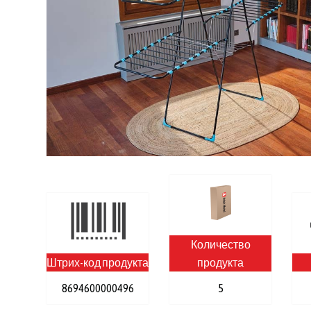
Количество
Штрих-код продукта
продукта
8694600000496
5