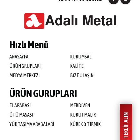
Hızlı Menü
ANASAYFA
KURUMSAL
ÜRÜN GRUPLARI
KALİTE
MEDYA MERKEZİ
BİZE ULAŞIN
ÜRÜN GURUPLARI
EL ARABASI
MERDİVEN
ÜTÜ MASASI
KURUTMALIK
HEMEN TEKLİF ALIN
YÜK TAŞIMA ARABALARI
KÜREK & TIRMIK