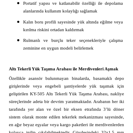
Portatif yapısı ve katlanabilir özelliği ile depolama 
alanlarında kullanım kolaylığı sağlamak
Kalın boru profili sayesinde yük altında eğilme veya 
kırılma riskini ortadan kaldırmak
Rulmanlı ve burçlu teker seçenekleriyle çalışma 
zeminine en uygun modeli belirlemek
Altı Tekerli Yük Taşıma Arabası ile Merdivenleri Aşmak
Özellikle asansör bulunmayan binalarda, basamaklı depo 
girişlerinde veya engebeli şantiyelerde yük taşımak için 
geliştirilen KY-505 Altı Tekerli Yük Taşıma Arabası, nakliye 
süreçlerinde adeta bir devrim yaratmaktadır. Arabanın her iki 
tarafında yer alan ve özel bir eksen etrafında 3’lü döner 
sistem olarak monte edilen tekerlek mekanizması sayesinde, 
en ağır beyaz eşyalar veya kargo paketleri ile merdivenlerden 
kolayca inilip çıkılabilmektedir. Gövdesindeki 32x1,5 mm 