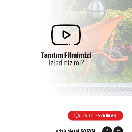
Tanıtım Filmimizi
İzlediniz mi?
+90 212
526 04 68
Adalı Metal
SOSYAL