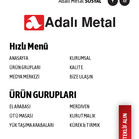
Adalı Metal
SOSYAL
Hızlı Menü
ANASAYFA
KURUMSAL
ÜRÜN GRUPLARI
KALİTE
MEDYA MERKEZİ
BİZE ULAŞIN
ÜRÜN GURUPLARI
EL ARABASI
MERDİVEN
ÜTÜ MASASI
KURUTMALIK
HEMEN TEKLİF ALIN
YÜK TAŞIMA ARABALARI
KÜREK & TIRMIK